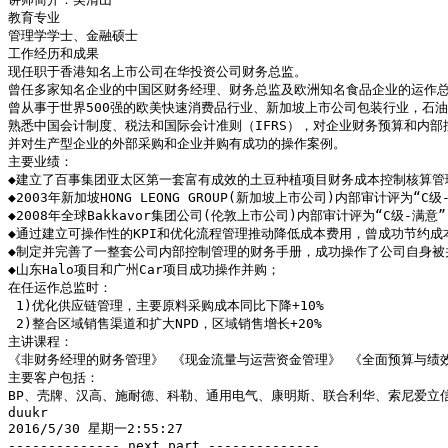
教育专业

管理学学士、金融硕士

工作经历和成果

现任职于香港知名上市公司在华投资公司财务总监。

曾任多家知名企业的中国区财务经理、财务总监及欧洲知名食品企业的运作总
曾从事于世界500强的欧美快速消费品行业、新加坡上市公司包装行业，石油
熟悉中国会计制度、税法和国际会计准则（IFRS），对企业财务预算和内
并对生产型企业的外部采购和企业并购有成功的操作案例。

主要业绩：

◆建立了百事集团亚太区第一套富有成效的土豆种植项目财务成本控制核算管理
◆2003年新加坡HONG LEONG GROUP(新加坡上市公司)内部审计评为“C级-
◆2008年全球Bakkavor集团公司(伦敦上市公司)内部审计评为“C级-满意” 
◆通过建立可操作性的KPI和优化流程管理推动降低成本费用，曾成功节约成本+
◆制定并完善了一整套公司内部控制管理的财务手册，成功操作了公司自身被并
◆山东Halo项目和广州Car项目成功操作并购；

在任运作总监时：

 1)优化供应链管理，主要原料采购成本同比下降+10%

 2)整合区域销售渠道和扩大NPD，区域销售增长+20%

主讲课程：

《非财务经理的财务管理》 《现金流量与运营资金管理》 《全面预算与绩效
主要客户包括：

BP、壳牌、汉高、施耐德、科勒、通用电气、康明斯、联合利华、索尼爱立
duukr

2016/5/30 星期一2:55:27

-------------- next part --------------
