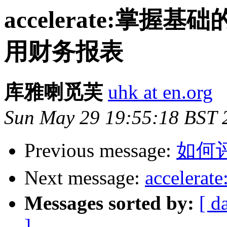
accelerate:掌
用财务报表
库雅喇觅芙
uhk at en.org
Sun May 29 19:55:18 BST 
Previous message:
如何
Next message:
accele
Messages sorted by:
[ d
]