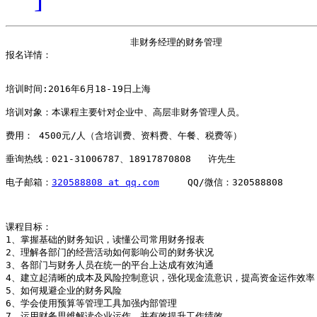
                      非财务经理的财务管理

报名详情： 

培训时间:2016年6月18-19日上海 

培训对象：本课程主要针对企业中、高层非财务管理人员。 

费用： 4500元/人（含培训费、资料费、午餐、税费等） 

垂询热线：021-31006787、18917870808   许先生 

电子邮箱：
320588808 at qq.com
     QQ/微信：320588808 

课程目标：

1、掌握基础的财务知识，读懂公司常用财务报表

2、理解各部门的经营活动如何影响公司的财务状况

3、各部门与财务人员在统一的平台上达成有效沟通

4、建立起清晰的成本及风险控制意识，强化现金流意识，提高资金运作效率

5、如何规避企业的财务风险

6、学会使用预算等管理工具加强内部管理

7、运用财务思维解读企业运作，并有效提升工作绩效
