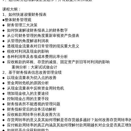
课程大纲：

1、如何快速读懂财务报表

◆整体财务管理观

◆ 财务管理三大决策

◆ 如何快速解读财务报表上的财务数字

◆ 从公司财务管理的角度重新审视资产负债表

◆ 从管理的角度解读利润表

◆ 透视现金流量表对日常管理的现实重大意义

◆ 税收对利润及现金的影响

◆ 各种利润率及各项成本费用比率分析

◆ 应收账款的坏账、存货的减值、固定资产折旧等对利润的影响

    案例分析：大家试试做会计

2、基于财务报表信息改善管理业绩

◆ 以现金流量表为切入点的改善

◆ 资金周转危机的原因分析

◆ 从现金流量表中反映资金周转危机

◆ 增加现金收入的主要途径

◆ 控制现金占用的主要手段

◆ 财务报表所不能透视的管理问题

◆ 财务指标背后的业务活动解析

◆ 应收账款周转率分析及改善方法

◆ 存货周转率的意义及其如何理解是否存货越多越好？如何改善存货周转率的
◆ 应付账款周转率的真正内涵及其如何理解付款周期越长对企业是否真正增加
◆ 如何提高企业获利的能力
