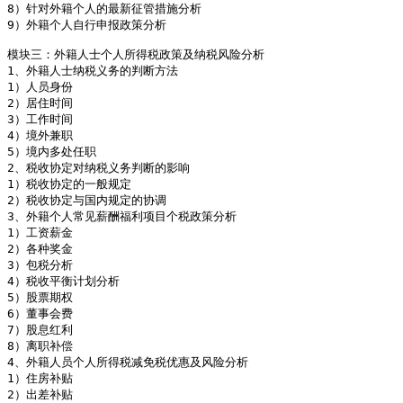
8）针对外籍个人的最新征管措施分析 

9）外籍个人自行申报政策分析 

模块三：外籍人士个人所得税政策及纳税风险分析

1、外籍人士纳税义务的判断方法

1）人员身份

2）居住时间

3）工作时间

4）境外兼职

5）境内多处任职

2、税收协定对纳税义务判断的影响

1）税收协定的一般规定

2）税收协定与国内规定的协调

3、外籍个人常见薪酬福利项目个税政策分析

1）工资薪金

2）各种奖金

3）包税分析

4）税收平衡计划分析

5）股票期权

6）董事会费

7）股息红利

8）离职补偿

4、外籍人员个人所得税减免税优惠及风险分析

1）住房补贴

2）出差补贴
