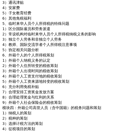
3）通讯津贴

4）安家费

5）子女教育经费

6）其他免税福利

5、临时来华人员个人所得税的特殊问题

1）区分国际雇员和劳务派遣

2）常设机构对临时来华人员个人所得税纳税义务的影响

3）独立个人劳务和非独立个人劳务

4）教师、国际交流学者个人所得税注意事项

5）协定相关问题分析

6、外籍个人的个人所得税筹划

1）外籍个人纳税义务的认定

2）外籍个人住所转变的税收筹划

3）外籍个人出境时间的税收筹划

4）外籍个人工资支付地的税收筹划

5）外籍个人工资来源地转变的税收筹划

6）充分利用免税补贴

7）合理安排工资奖金发放方案

8）合理处理奖金与红利的关系

9）外籍个人社会保险会的税收筹划

模块四：外籍公司高管人员（含中国籍）的税务问题和筹划

1）纳税人的筹划

2）税种的筹划

3）选择计税方法的筹划

4）征税项目的筹划
