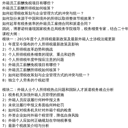
外籍员工薪酬免税项目有哪些？ 

外籍员工薪酬所得税如何核算？ 

如何处理税收筹划与企业管理方式的冲突与统一？ 

如何划分来源于中国和境外的所得以取得整体节税效果？ 

如何起草有税务效率的外籍员工雇佣合同和派遣合同？  

因此，博赛诺特邀现国家税务总局税务学院领导，税务稽查专家，结合二十年
课程大纲：

模块一：2015年度个人所得税最新政策及最新外籍人士涉税法规更新

1）年度至今颁布的个人所得税最新政策及影响 

2）个人所得税改革趋势和挑战 

3）个人所得税税务稽查的现状、重点和趋势 

4）个人所得税年度申报应注意的问题 

5）外籍员工薪酬免税项目有哪些？ 

6）外籍员工薪酬所得税如何核算？

7）如何处理税收筹划与企业管理方式的冲突与统一？

8）独立个人劳务的个税处理 

模块二：外籍人士个人所得税热点问题和国际人才派遣税务难点分析

1）税务机关加强外籍人员管理的措施

2）外籍人员应该履行何种申报义务

3）未依法履行申报义务面临何种处罚

4）如何应对税务机关针对外籍个税的检查

5）外资企业如何外籍个税管理，降低自身风险

6）外籍个人应如何正确规划在华纳税事项

7）最新个税政策介绍与分析 
