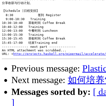
分享收获与行动计划。

【Schedule |日程安排】

  8:30             签到 Register

  9:00-10:30   Training

10:30-10:40   茶歇时间 Coffee Break

10:40-12:00   Training

12:00-13:00   午餐时间 Luncheon

13:00-15:30   Training

15:30-15:45   茶歇时间 Coffee Break

15:45-17:00   结束Training end

-------------- next part --------------

An HTML attachment was scrubbed...

URL: <
http://projects.haskell.org/pipermail/accelerate/
Previous message:
Plasti
Next message:
如何培养“业-
Messages sorted by:
[ d
]