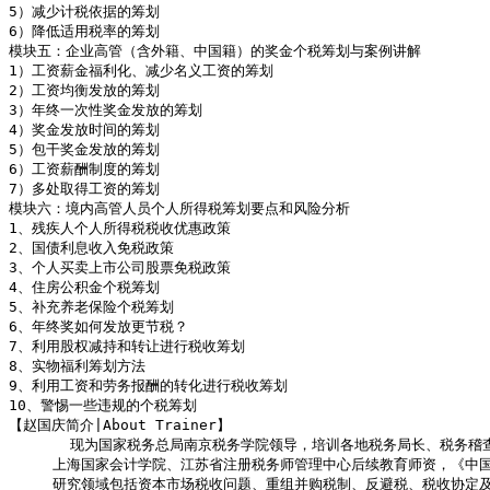
5）减少计税依据的筹划

6）降低适用税率的筹划

模块五：企业高管（含外籍、中国籍）的奖金个税筹划与案例讲解

1）工资薪金福利化、减少名义工资的筹划

2）工资均衡发放的筹划

3）年终一次性奖金发放的筹划

4）奖金发放时间的筹划

5）包干奖金发放的筹划

6）工资薪酬制度的筹划

7）多处取得工资的筹划

模块六：境内高管人员个人所得税筹划要点和风险分析

1、残疾人个人所得税税收优惠政策 

2、国债利息收入免税政策 

3、个人买卖上市公司股票免税政策 

4、住房公积金个税筹划 

5、补充养老保险个税筹划

6、年终奖如何发放更节税？

7、利用股权减持和转让进行税收筹划

8、实物福利筹划方法

9、利用工资和劳务报酬的转化进行税收筹划

10、警惕一些违规的个税筹划

【赵国庆简介|About Trainer】

       现为国家税务总局南京税务学院领导，培训各地税务局长、税务
     上海国家会计学院、江苏省注册税务师管理中心后续教育师资，《
     研究领域包括资本市场税收问题、重组并购税制、反避税、税收协定