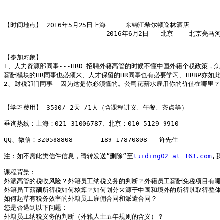
【时间地点】 2016年5月25日上海     东锦江希尔顿逸林酒店 

                          2016年6月2日   北京    北京亮马
【参加对象】 

1、人力资源部同事---HRD 招聘外籍高管的时候不懂中国外籍个税政策
薪酬模块的HR同事也必须来、人才保留的HR同事也有必要学习、HRBP亦如此
2、财税部门同事--因为这是你必须懂的。公司花薪水雇用你的价值在哪里？
【学习费用】 3500/ 2天 /1人（含课程讲义、午餐、茶点等） 

垂询热线：上海：021-31006787、北京：010-5129 9910 

QQ、微信：320588808       189-17870808   许先生 

注：如不需此类信件信息，请转发送“删除”至
tuiding02 at 163.com
,
课程背景：

外派高管的税收风险？外籍员工纳税义务的判断？外籍员工薪酬免税项目有哪些
外籍员工薪酬所得税如何核算？如何划分来源于中国和境外的所得以取得整体节
如何起草有税务效率的外籍员工雇佣合同和派遣合同？ 

您是否遇到以下问题： 

外籍员工纳税义务的判断（外籍人士五年规则的含义）？ 
