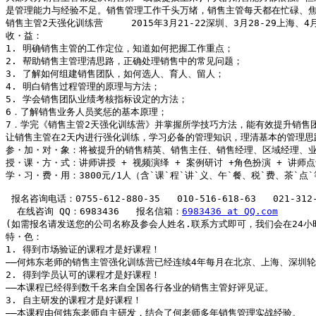
是管理能力与经验不足。销售管理工作千头万绪，销售主管每天都在忙碌、焦
销售主管2天强化训练营     2015年3月21-22深圳、3月28-29上海、4月1
收・益：

1. 明确销售主管的工作定位，知道如何把握工作重点；

2. 帮助销售主管理清思路，正确处理销售中的常见问题；

3. 了解如何组建销售团队，如何选人、育人、留人；

4. 明白销售过程管理的原理与方法；

5. 学会销售团队业绩考核指标设定的方法；

6．了解销售业务人员奖惩的基本原理；

7．学完《销售主管2天强化训练营》并掌握所学技巧方法，能有效提升销售团
让销售主管在2天内进行强化训练，学习必备的管理知识，理清基本的管理思
参・加・对・象：将被提升的销售精英、销售主任、销售经理、区域经理、业
授・课・方・式：讲师讲授 + 视频演绎 + 案例研讨 +角色扮演 + 讲师点评
学・习・费・用：3800元/1人（含`课`程`讲`义、午`餐、税`费、茶`点`
 报名咨询电话：0755-612-880-35   010-516-618-63   021-312-6
  在线咨询 QQ：6983436   报名信箱：
6983436 at QQ.com
(如需报名请发送您的公司名称及参会人姓名.联系方式即可，我们会在24小时
特・色：

1. 得到市场验证的课程才是好课程！

――何炜东老师的销售主管强化训练营已经连续4年每月在北京、上海、深圳轮
2. 得到学员认可的课程才是好课程！

――本课程已经得到数千名来自全国各行各业的销售主管好评见证。

3. 自主研发的课程才是好课程！

――本课程由何炜东老师自主研发，结合了何老师多年销售管理实战经验。
