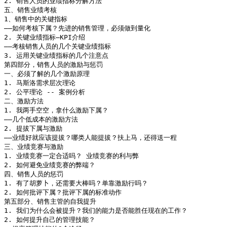
2. 销售人员的业绩指标分解方法

五、销售业绩考核

1、销售中的关键指标

――如何考核下属？先进的销售管理，必须做到量化

2. 关键业绩指标―KPI介绍

――考核销售人员的几个关键业绩指标

3. 运用关键业绩指标的几个注意点

第四部分，销售人员的激励与惩罚

一、必须了解的几个激励原理

1. 马斯洛需求层次理论

2. 公平理论 -- 案例分析

二、激励方法

1. 我两手空空，拿什么激励下属？

――几个低成本的激励方法

2. 提拔下属与激励

――业绩好就应该提拔？哪类人能提拔？扶上马，还得送一程 

三、业绩竞赛与激励

1. 业绩竞赛一定合适吗？ 业绩竞赛的利与弊

2. 如何避免业绩竞赛的弊端？

四、销售人员的惩罚

1. 有了胡萝卜，还需要大棒吗？单靠激励行吗？

2. 如何批评下属？批评下属的标准动作

第五部分、销售主管的自我提升

1. 我们为什么会被提升？我们的能力是否能胜任现在的工作？

2. 如何提升自己的管理技能？
