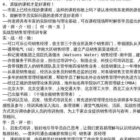
4. 原版的课程才是好课程！

――市面上已经出现抄袭课程，这样的课程你敢上吗？请认准何炜东老师的原创
5. 能解答学员实际问题的老师才是好老师！

――何老师具有丰富的实际经验与理论基础，可在课程现场即时解答学员提出的
讲・师・介・绍：[ 何・炜・东 ]

实战型销售管理培训专家

实・战・经・验:

――可口可乐公司销售经理，曾主管三个营业所及两个销售部门，带领团队从无
――通用电气（GE）华南大区销售经理，建立产品销售新渠道模式；

――和记黄埔集团之屈臣氏蒸馏水（Watsons Water）销售经理-南中国，建
――亦曾服务于民营企业，担任过培训中心、制造企业、科技公司培训总监、人
――曾带领数百人的销售团队及主管华南四省销售业务，创造销量比上一年增长
――从基层销售做起，经历从业务员到销售总监的过程，对各级销售主管所遇管
――多年的销售管理经验积累，帮助学员了解知名外企在销售管理中的先进方法
――经过正规的营销理论体系训练，海外知名商学院QUT工商管理硕士(MBA）；
――北京大学、北京交通大学、上海交通大学、北京理工大学、西北工业大学深
――已出版书籍：《十项全能销售管理者》 。

――培训以互动、启发、情景式培训见长；将先进的管理理念结合讲师多年实战
感悟及参与；培训风格深入浅出、条理清晰；课堂气氛轻松、活跃、实战性强
方式充分调动参训人员的培训热情。为上千家企业提供销售培训与咨询，并被
导顾问。 

学・员・评・价:

1. 启发式培训，较好地引导学员自己思考，让我们更容易理解与认识培训内
氛很轻松。――普利司通合成橡胶有限公司 销售课 苏经理

2. 课程很实用，内容都是针对销售管理日常工作中常见的问题。在关键知识