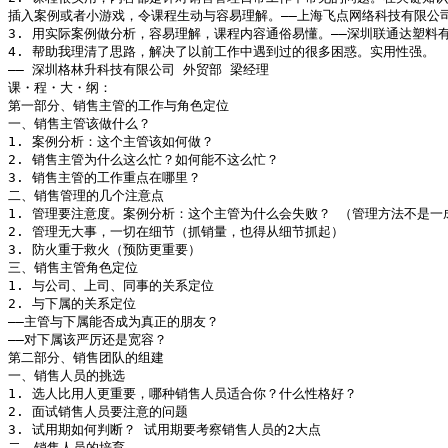
插入案例或者小游戏，令课程生动与容易理解。――上海飞点网络科技有限公司
3. 用实际案例做分析，容易理解，课程内容通俗易懂。――深圳联通达塑料有
4. 帮助我理清了思路，解决了以前工作中遇到过的很多困惑。实用性强。

―― 深圳格林升科技有限公司 外贸部 梁经理

课・程・大・纲：

第一部分、销售主管的工作与角色定位

一、销售主管该做什么？

1. 案例分析：这个主管该如何做？ 

2. 销售主管为什么这么忙？如何能不这么忙？ 

3. 销售主管的工作重点在哪里？

二、销售管理的几个注意点

1. 管理要注意度。案例分析：这个主管为什么会失败？ （管理方法不是一成
2. 管理无大事，一切在细节（抓销量，也得从细节抓起） 

3. 防火重于救火（预防更重要）

三、销售主管角色定位

1. 与公司、上司、同事的关系定位  

2. 与下属的关系定位

――主管与下属能否成为真正的朋友？ 

――对下属该严厉还是宽容？ 

第二部分、销售团队的组建

一、销售人员的挑选

1. 选人比用人更重要，哪种销售人员适合你？什么性格好？

2. 面试销售人员要注意的问题

3. 试用期如何判断？ 试用期要考察销售人员的2大点

二、销售人员的培育
