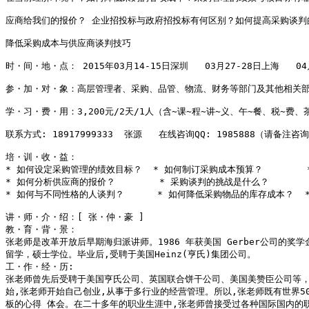
应商给我们的报价？ 企业招投标与政府招投标有何区别？如何提高采购谈判
降低采购成本与供应商谈判技巧

时・间・地・点： 2015年03月14-15日深圳   03月27-28日上海   04
参・加・对・象：高层管理者、采购、品管、物流、财务等部门及其他相关部
学・习・费・用：3,200元/2天/1人（含~课~程~讲~义、午~餐、税~费、茶
联系方式: 18917999333  张源   在线咨询QQ: 1985888（请备注咨
培・训・收・益：

* 如何设定采购管理的绩效目标？  * 如何制订采购成本预算？       
* 如何分析供应商的报价？        * 采购谈判的挑战是什么？       
* 如何与不同性格的人谈判？      * 如何降低采购物品的库存成本？  
讲・师・介・绍：[ 张・仲・豪 ]

教・育・背・景：

张老师是改革开放后早期海归派讲师。1986 年获美国 Gerber公司的奖学金赴美国
留学，硕士学位。毕业后,受聘于美国Heinz(亨氏)集团公司。

工・作・经・历:

张老师曾先后受聘于美国亨氏公司、英国联合饼干公司、美国美赞臣公司等，曾
始,张老师开始自己创业,从事于多行业的经营管理。所以,张老师既有世界50
板的心得 体会。在二十多年的职业生涯中,张老师曾接受过各种国际国内的