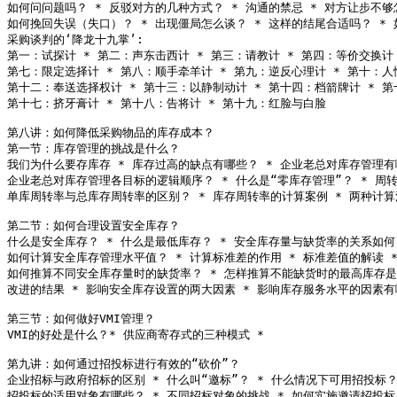
如何问问题吗？ * 反驳对方的几种方式？ * 沟通的禁忌 * 对方让步不够
如何挽回失误（失口）？ * 出现僵局怎么谈？ * 这样的结尾合适吗？ * 
采购谈判的‘降龙十九掌’:

第一：试探计 * 第二：声东击西计 * 第三：请教计 * 第四：等价交换计 
第七：限定选择计 * 第八：顺手牵羊计 * 第九：逆反心理计 * 第十：人
第十二：奉送选择权计 * 第十三：以静制动计 * 第十四：档箭牌计 * 第
第十七：挤牙膏计 * 第十八：告将计 * 第十九：红脸与白脸

第八讲：如何降低采购物品的库存成本？

第一节：库存管理的挑战是什么？

我们为什么要存库存 * 库存过高的缺点有哪些？ * 企业老总对库存管理有
企业老总对库存管理各目标的逻辑顺序？ * 什么是“零库存管理”？ * 周转
单库周转率与总库存周转率的区别？ * 库存周转率的计算案例 * 两种计算
第二节：如何合理设置安全库存？

什么是安全库存？ * 什么是最低库存？ * 安全库存量与缺货率的关系如何
如何计算安全库存管理水平值？ * 计算标准差的作用 * 标准差值的解读 * 
如何推算不同安全库存量时的缺货率？ * 怎样推算不能缺货时的最高库存是多
改进的结果 * 影响安全库存设置的两大因素 * 影响库存服务水平的因素有
第三节：如何做好VMI管理？

VMI的好处是什么？* 供应商寄存式的三种模式 * 

第九讲：如何通过招投标进行有效的“砍价”？

企业招标与政府招标的区别 * 什么叫“邀标”？ * 什么情况下可用招投标？
招投标的适用对象有哪些？ * 不同招标对象的挑战 * 如何实施邀请招投标？