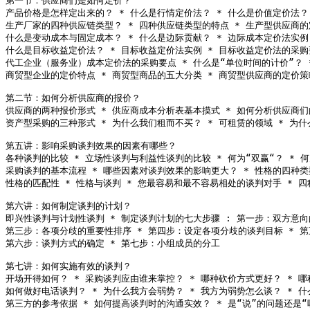
第一节：供应商们是如何定价？

产品价格是怎样定出来的？ * 什么是行情定价法？ * 什么是价值定价法？ 
生产厂家的四种供应链类型？ * 四种供应链类型的特点 * 生产型供应商的
什么是变动成本与固定成本？ * 什么是边际贡献？ * 边际成本定价法实例 
什么是目标收益定价法？ * 目标收益定价法实例 * 目标收益定价法的采购
代工企业（服务业）成本定价法的采购要点 * 什么是“单位时间的计价”？ *
商贸型企业的定价特点 * 商贸型商品的五大分类 * 商贸型供应商的定价策略
第二节：如何分析供应商的报价？

供应商的两种报价形式 * 供应商成本分析表基本摸式 * 如何分析供应商们
资产型采购的三种形式 * 为什么我们租而不买？ * 可租赁的领域 * 为什
第五讲：影响采购谈判效果的因素有哪些？

各种谈判的比较 * 立场性谈判与利益性谈判的比较 * 何为“双赢“？ * 何为
采购谈判的基本流程 * 哪些因素对谈判效果的影响更大？ * 性格的四种类型
性格的匹配性 * 性格与谈判 * 您最容易和最不容易相处的谈判对手 * 四
第六讲：如何制定谈判的计划？

即兴性谈判与计划性谈判 * 制定谈判计划的七大步骤 : 第一步：双方意向
第三步：各项分歧的重要性排序 * 第四步：设定各项分歧的谈判目标 * 第
第六步：谈判方式的确定 * 第七步：小组成员的分工

第七讲：如何实施有效的谈判？

开场开得如何？ * 采购谈判应由谁来掌控？ * 哪种砍价方式更好？ * 哪
如何做好电话谈判？ * 为什么我方会弱势？ * 我方为弱势怎么谈？ * 什
第三方的参考依据 * 如何提高谈判时的沟通实效？ * 是“说”的问题还是“