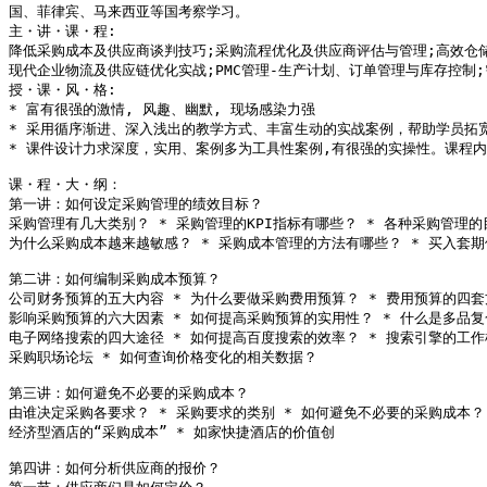
国、菲律宾、马来西亚等国考察学习。

主・讲・课・程:

降低采购成本及供应商谈判技巧;采购流程优化及供应商评估与管理;高效仓储
现代企业物流及供应链优化实战;PMC管理-生产计划、订单管理与库存控制;
授・课・风・格:

* 富有很强的激情, 风趣、幽默, 现场感染力强

* 采用循序渐进、深入浅出的教学方式、丰富生动的实战案例，帮助学员拓
* 课件设计力求深度，实用、案例多为工具性案例,有很强的实操性。课程内
课・程・大・纲：

第一讲：如何设定采购管理的绩效目标？

采购管理有几大类别？ * 采购管理的KPI指标有哪些？ * 各种采购管理的
为什么采购成本越来越敏感？ * 采购成本管理的方法有哪些？ * 买入套期保
第二讲：如何编制采购成本预算？

公司财务预算的五大内容 * 为什么要做采购费用预算？ * 费用预算的四套方
影响采购预算的六大因素 * 如何提高采购预算的实用性？ * 什么是多品复
电子网络搜索的四大途径 * 如何提高百度搜索的效率？ * 搜索引擎的工作机
采购职场论坛 * 如何查询价格变化的相关数据？ 

第三讲：如何避免不必要的采购成本？

由谁决定采购各要求？ * 采购要求的类别 * 如何避免不必要的采购成本？

经济型酒店的“采购成本” * 如家快捷酒店的价值创

第四讲：如何分析供应商的报价？
