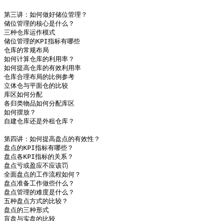
	                                                          机械手式VNA

第三讲：如何做好储位管理？	                                  各种特种货架的比较

储位管理的核心是什么？	                                          第二节：叉车设备的选择及保养

三种仓库运作模式	                                          如何选购叉车

储位管理的KPI指标有哪些	                                          叉车的动力分类 

仓库的常规布局	                                                  叉车的种类

如何计算仓库的利用率？	                                          叉车示意图

如何提高仓库的有效利用率	                                  叉车应该如何保养？

仓库合理布局的比例参考	                                          第三节：其他设备

立体仓与平面仓的比较	                                          托盘类

库区如何分配	                                                  托盘是租好还是买好

各归类物品如何分配库区	                                          托盘国际标准共有6种规格

如何摆放？	                                                  中国的托盘标准

自建仓库还是外租仓库？	                                          其他器具

	                                                          填充气袋

第四讲：如何提高盘点的有效性？	

盘点的KPI指标有哪些？	                                          第十讲：如何降低物流运输成本？

盘点各KPI指标的关系？	                                          第一节：降低运输成本的方法有哪些？

盘点亏或盈应不应该罚	                                          运输管理的挑战有哪些？

全面盘点的工作流程如何？	                                  运输管理的KPI？

盘点准备工作做些什么？	                                          如何降低运输成本

盘点管理的难度是什么？	                                          四种运输工具的比较

五种盘点方式的比较？	                                          我们应该选择哪种运输工具为好？

盘点的三种形式	                                                  某物流公司各种运输形式的成本比较

盲盘与实盘的比较	                                          本案例的要点
