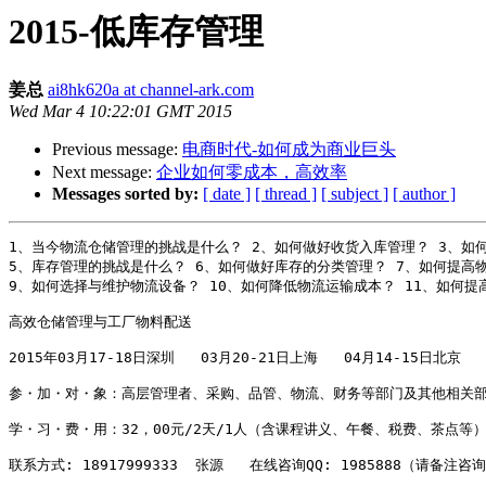
2015-低库存管理
姜总
ai8hk620a at channel-ark.com
Wed Mar 4 10:22:01 GMT 2015
Previous message:
电商时代-如何成为商业巨头
Next message:
企业如何零成本，高效率
Messages sorted by:
[ date ]
[ thread ]
[ subject ]
[ author ]
1、当今物流仓储管理的挑战是什么？ 2、如何做好收货入库管理？ 3、如何
5、库存管理的挑战是什么？ 6、如何做好库存的分类管理？ 7、如何提高物
9、如何选择与维护物流设备？ 10、如何降低物流运输成本？ 11、如何提
高效仓储管理与工厂物料配送    

2015年03月17-18日深圳   03月20-21日上海   04月14-15日北京  
参・加・对・象：高层管理者、采购、品管、物流、财务等部门及其他相关部
学・习・费・用：32，00元/2天/1人（含课程讲义、午餐、税费、茶点等）
联系方式: 18917999333  张源   在线咨询QQ: 1985888（请备注咨