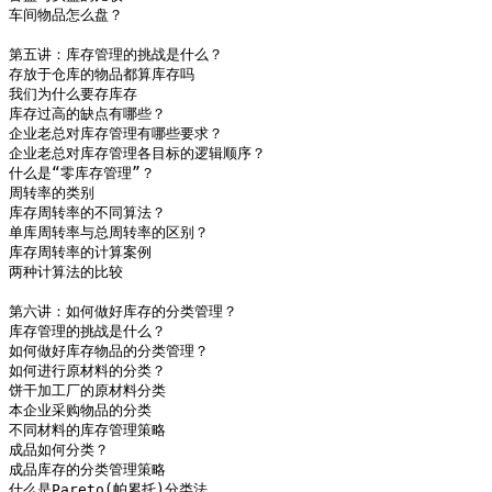
车间物品怎么盘？	                                          如何降低运输的损耗

	                                                          第二节：如何实施物流外包的招投标？

第五讲：库存管理的挑战是什么？	                                  物流招标的方式

存放于仓库的物品都算库存吗	                                  如何实施物流外包招投标？

我们为什么要存库存	                                          如何准备招标文件

库存过高的缺点有哪些？	                                          仓储物流管理的电子模板工具

企业老总对库存管理有哪些要求？	                                  评标方法有哪两大类别？

企业老总对库存管理各目标的逻辑顺序？	                          某公司的评标案例

什么是“零库存管理”？	                                          第一步：计算技术标的评分

周转率的类别	                                                  第二步：计算平均报价值

库存周转率的不同算法？	                                          第三步：计算商务标得分

单库周转率与总周转率的区别？	                                  第四步：计算综合评分值

库存周转率的计算案例	                                          综合评标法

两种计算法的比较	                                          如何评定技术标？

	                                                          第三节：如何评估物流服务商？

第六讲：如何做好库存的分类管理？	                          物流企业分类与评估指标

库存管理的挑战是什么？	                                          运输型物流企业的评定内容？

如何做好库存物品的分类管理？	                                  经营状况

如何进行原材料的分类？	                                          资产

饼干加工厂的原材料分类	                                          设备设施

本企业采购物品的分类	                                          管理及服务

不同材料的库存管理策略	                                          人员素质

成品如何分类？	                                                  信息化水平

成品库存的分类管理策略	                                          什么是第四方物流？

什么是Pareto(帕累托)分类法	                                  物流商的愿望？
