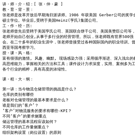
讲・师・介・绍：[ 张・仲・豪 ]

教・育・背・景：

张老师是改革开放后早期海归派讲师。1986 年获美国 Gerber公司的奖学金赴美国
硕士学位。毕业后,受聘于美国Heinz(亨氏)集团公司。

工・作・经・历:

张老师曾先后受聘于美国亨氏公司、英国联合饼干公司、美国美赞臣公司等，曾
老师开始自己创业,从事于多行业的经营管理。所以，张老师既有世界500强
会。在二十多年的职业生涯中，张老师曾接受过各种国际国内的职业培训。曾
西亚等国考察学习。

授・课・风・格:

富有很强的激情, 风趣、幽默, 现场感染力强；采用循序渐进、深入浅出的
高思维能力，掌握相关的方法和工具；课件设计力求深度，实用、案例多为工
各个行业的精粹，具有高度的浓缩性。

课・程・大・纲：

第一讲：当今物流仓储管理的挑战是什么？ 	                          第八讲：如何降低仓储管理的损耗？

仓库的类别有哪些	                                          仓储管理不当造成的损耗有哪些？

老板对仓储管理的最基本要求是什么？	                          看不见型损耗的产生原因

谁是我们的‘客户’？	                                          看得见型损耗的缘由会有哪些？

‘客户’对物流服务的要求有哪些-KPI？	                          不同存放物的仓储要求有哪些？

不同‘客户’的要求侧重点	                                  仓库的设计要求

储运管理的基本流程应该如何？	                                  仓库如何防潮？

不同仓库的工作量侧重点？	                                  双门制

组织架构设置（岗位设置）的原则	                                  仓库日常管理的侧重点？
