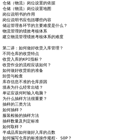
仓储（物流）岗位设置的依据	                                  板货标识的形式

仓储（物流）岗位设置地图	                                  完整板货标示的基本内容

岗位说明书的作用	                                          板货标示的作用有哪些？

岗位说明书应包括哪些内容	                                  堆码操作要求

储运管理各环节的主要难度是什么？	                        ‘堆码’为什么要定量？

物流管理的绩效考核体系	                                          非托盘式仓库如何定量

建立物流管理绩效考核体系的难度	                                  如何计算各物品的库容需求？

	                                                          垛堆法图示

第二讲：如何做好收货入库管理？ 	                                  如何管理好待定物品和不能用物品

不同仓库的收货特点	                                          退货的管理

收货入库的KPI指标？	                                          如何做好仓库的日常管理工作

收货作业的流程应该如何？	                                  安全管理的防范？

如何做好收货前的准备	                                          如何防治野蛮操作？

卸货与检查	                                                  物流安全的国家相关规定

库存信息不准的仓库原因	                                          仓库日常巡查制度 

填表为什么经常出错？	

单证应该何时输入电脑？	                                          第九讲：如何选择与维护物流设备？

为什么抽样方法很重要？	                                          第一节：货架设施的选择 

抽样的三类方法	                                                  设计货架所需考虑的因素

如何抽样？	                                                  货架的一般分类 

服装检验的抽样方法	                                          低位货架

抽样数量及判定标准	                                          低位货架图示

如何取样？	                                                  悬臂式货架 

半成品库如何做好入库的点数	                                  其他货架

如何编写仓库的标准操作规程- SOP？	                          中高位货架
