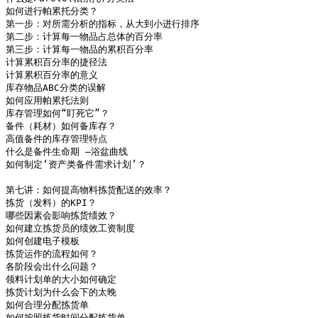
如何进行帕累托分类？	                                          货运服务的类型

第一步：对所需分析的指标，从大到小进行排序	                  不同货运公司的评估侧重点

第二步：计算每一物品占总体的百分率	                          仓储服务商的设备设施

第三步：计算每一物品的累积百分率	                          如何做好仓库的租赁或外包？

计算累积百分率的捷径法	

计算累积百分率的意义	                                          第十一讲：如何提高物流仓储的电子化水平？

库存物品ABC分类的误解	                                          四大信息管理系统

如何应用帕累托法则	                                          WMS系统－仓储管理系统

库存管理如何“盯死它”？	                                  什么是物联网-Internet of things  - IOT？

备件（耗材）如何备库存？	                                  四种信息传感设备

高值备件的库存管理特点	                                          为什么要用物流条码技术？

什么是备件生命期 ―浴盆曲线	                                  什么是条形码技术

如何制定‘资产类备件需求计划’？	                          条形码的分类

	                                                          商品条形码和物流条形码

第七讲：如何提高物料拣货配送的效率？ 	                          物流条码如何编制

拣货（发料）的KPI？	                                          一维码与二维码的区别

哪些因素会影响拣货绩效？	                                  数据采集器的类别

如何建立拣货员的绩效工资制度	                                  手持终端的组成部分 

如何创建电子模板   	                                          什么是RF实时技术（无线局域网络）？

拣货运作的流程如何？	                                          RF手持终端电子体系的费用

各阶段会出什么问题？	                                          什么是射频识别技术? 

领料计划单的大小如何确定	                                  为什么要用RFID？

拣货计划为什么会下的太晚	                                  三种拣货方式的比较

如何合理分配拣货单	

如何按照拣货时间分配拣货单	
