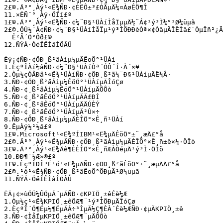
2£©.Ä³°¸Àý¹«Ë¾ÑÐ·¢ÈËÔ±³£ÓÃµÄ¼¤ÀøÊÖ¶Î

11.×ÉÑ¯°¸Àý·ÖÏí£º

1£©.Ä³°¸Àý¹«Ë¾ÑÐ·¢¼¨Ð§¹ÜÀíÌåÏµµÄ½¨Á¢¹ý³Ì¼°¹Ø¼üµã

2£©.ÔÚ½¨Á¢ÑÐ·¢¼¨Ð§¹ÜÀíÌåÏµ¹ý³ÌÖÐÐèÒª×¢ÒâµÄÎÊÌâ£¨ÒµÎñ²¿Ã
  Ê²Ã´Ö°Ôð£©

12.ÑÝÁ·ÓëÎÊÌâÌÖÂÛ

Èý¡¢ÑÐ·¢ÖÐ¸ß²ãÁìµ¼µÄÊöÖ°¹ÜÀí

1.ÈçºÎÀí½âÑÐ·¢¼¨Ð§¹ÜÀíÒª´ÓÔ´Í·À´×¥

2.Òµ½çÓÅÐã¹«Ë¾¹ÜÀíÑÐ·¢ÖÐ¸ß²ã¼¨Ð§¹ÜÀíµÄË¼Â·

3.ÑÐ·¢ÖÐ¸ß²ãÁìµ¼ÊöÖ°¹ÜÀíµÄÎóÇø

4.ÑÐ·¢¸ß²ãÁìµ¼ÊöÖ°¹ÜÀíµÄÔ­Ôò

5.ÑÐ·¢¸ß²ãÊöÖ°¹ÜÀíµÄÄ£ÐÍ

6.ÑÐ·¢¸ß²ãÊöÖ°¹ÜÀíµÄÄÚÈÝ

7.ÑÐ·¢¸ß²ãÊöÖ°¹ÜÀíµÄ²Ù×÷

8.ÑÐ·¢ÖÐ¸ß²ãÁìµ¼µÄÈÎÖ°×Ê¸ñ¹ÜÀí

9.ÊµÀý½²½â£º

1£©.Microsoft¹«Ë¾ºÍIBM¹«Ë¾µÄÊöÖ°±¨¸æÄ£°å

2£©.Ä³°¸Àý¹«Ë¾µÄÑÐ·¢ÖÐ¸ß²ãÁìµ¼µÄÈÎÖ°×Ê¸ñ±ê×¼·ÖÎö

3£©.Ä³°¸Àý¹«Ë¾Äê¶ÈÈÎÖ°×Ê¸ñÆÀÒéµÄ¹ý³Ì·ÖÎö

10.ÐÐ¶¯¼Æ»®£º

1£©.ÈçºÎÐÎ³É¹ó¹«Ë¾µÄÑÐ·¢ÖÐ¸ß²ãÊöÖ°±¨¸æµÄÄ£°å

2£©.¹ó¹«Ë¾ÑÐ·¢ÖÐ¸ß²ãÊöÖ°ÖÐµÄ¹Ø¼üµã

11.ÑÝÁ·ÓëÎÊÌâÌÖÂÛ

ËÄ¡¢»ùÓÚ¼ÛÖµÁ´µÄÑÐ·¢KPIÖ¸±êÉè¼Æ

1.Òµ½ç¹«Ë¾KPIÖ¸±êÖÆ¶¨¹ý³ÌÖÐµÄÎóÇø

2.ÈçºÎ´Ó¶Ëµ½¶ËµÄÁ÷³ÌµÄ½Ç¶ÈÀ´Éè¼ÆÑÐ·¢µÄKPIÖ¸±ê

3.ÑÐ·¢ÌåÏµKPIÖ¸±êÖÆ¶¨µÄÔ­Ôò
