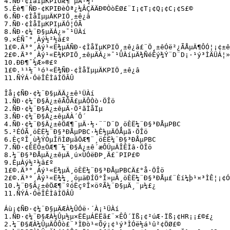
4.ÑÐ·¢ÌåÏµKPIÖÆ¶¨µÄ·½·¨

5.Éè¶¨ÑÐ·¢KPIÐèÒª¿¼ÂÇÄÄÐ©ÒòËØ£¨I¡¢T¡¢Q¡¢C¡¢S£©

6.ÑÐ·¢ÌåÏµµÄKPIÖ¸±ê¿â

7.ÑÐ·¢ÌåÏµKPIµÄÓ¦ÓÃ

8.ÑÐ·¢¼¨Ð§µÄÁ¿»¯¹ÜÀí

9.×ÉÑ¯°¸Àý½²½â£º

1£©.Ä³°¸Àý¹«Ë¾µÄÑÐ·¢ÌåÏµKPIÖ¸±ê¿â£¨Ö¸±êÓë²¿ÃÅµÄ¶ÔÓ¦¡¢±ê×¼
2£©.Ä³°¸Àý¹«Ë¾KPIÖ¸±êµÄÁ¿»¯¹ÜÀíµÄ¾­ÑéÊý¾Ý¨D¨D¡·¹ý³ÌÄÜÁ¦»
10.ÐÐ¶¯¼Æ»®£º

1£©.¹¹½¨¹ó¹«Ë¾ÑÐ·¢ÌåÏµµÄKPIÖ¸±ê¿â

11.ÑÝÁ·ÓëÎÊÌâÌÖÂÛ

Îå¡¢ÑÐ·¢¼¨Ð§µÄÄ¿±ê¹ÜÀí

1.ÑÐ·¢¼¨Ð§Ä¿±êÃÔÃ£µÄÔ­Òò·ÖÎö

2.ÑÐ·¢¼¨Ð§Ä¿±êµÄ·Ö²ãÌåÏµ

3.ÑÐ·¢¼¨Ð§Ä¿±êµÄÀ´Ô´

4.ÑÐ·¢¼¨Ð§Ä¿±êÖÆ¶¨µÄ·½·¨¨D¨D¸öÈË¼¨Ð§³ÐÅµPBC

5.²ÉÓÃ¸öÈË¼¨Ð§³ÐÅµPBC·½Ê½µÄÓÅµã·ÖÎö

6.ÈçºÎ¸ù¾ÝÒµÎñÌØµãÖÆ¶¨¸öÈË¼¨Ð§³ÐÅµPBC

7.ÑÐ·¢ÈËÔ±ÖÆ¶¨¼¨Ð§Ä¿±ê´æÔÚµÄÎÊÌâ·ÖÎö

8.¼¨Ð§³ÐÅµÄ¿±êµÄ¸ú×ÙÓëÐÞ¸Ä£¨PIP£©

9.ÊµÀý½²½â£º

1£©.Ä³°¸Àý¹«Ë¾µÄ¸öÈË¼¨Ð§³ÐÅµPBCÄ£°å·ÖÎö

2£©.Ä³°¸Àý¹«Ë¾¼¸¸öµäÐÍÖ°Î»µÄ¸öÈË¼¨Ð§³ÐÅµ£¨Èí¼þ¹¤³ÌÊ¦¡¢Ó²¼
10.¼¨Ð§Ä¿±êÖÆ¶¨ºóÈçºÎ×öºÃ¼¨Ð§µÄ¸¨µ¼£¿

11.ÑÝÁ·ÓëÎÊÌâÌÖÂÛ

Áù¡¢ÑÐ·¢¼¨Ð§µÄÆÀ¼ÛÓë·´À¡¹ÜÀí

1.ÑÐ·¢¼¨Ð§ÆÀ¼Ûµ½µ×Ë­ËµÁËËã£¨×ÊÔ´Ïß¡¢²úÆ·Ïß¡¢HR¡­¡­£©£¿

2.¼¨Ð§ÆÀ¼ÛµÄÔ­Ôò£¨³ÌÐò¹«Õý¡¢¹ý³ÌÓë½á¹û²¢ÖØ£©
