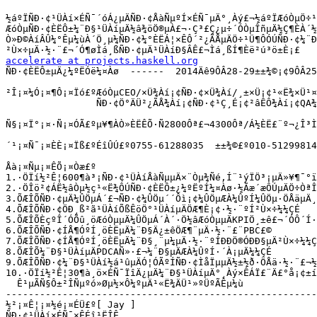
½áºÏÑÐ·¢¹ÜÀí×ÉÑ¯´óÁ¿µÄÑÐ·¢ÅàÑµºÍ×ÉÑ¯µÄ°¸Àý£¬½áºÏÆóÒµÖ÷¹
ÆóÒµÑÐ·¢ÈËÔ±¼¨Ð§¹ÜÀíµÄ½â¾öÖ®µÀ£¬·Ç³£Ç¿µ÷´ÓÒµÎñµÄ½Ç¶ÈÀ´½
Ò»Ð©ÀíÂÛ¼°Êµ¼ùÀ´Ö¸µ¼ÑÐ·¢¼°ÈËÁ¦×ÊÔ´²¿ÃÅµÄÖ÷¹Ü¶ÔÓÚÑÐ·¢¼¨Ð
accelerate at projects.haskell.org

ÑÐ·¢ÈËÔ±µÄ¿¼ºËÓë¼¤Àø  ------  2014Äê9ÔÂ28-29±±¾©¡¢9ÔÂ25
²Î¡¤¼Ó¡¤¶Ô¡¤Ïó£ºÆóÒµCEO/×Ü¾­Àí¡¢ÑÐ·¢×Ü¾­Àí/¸±×Ü¡¢¹«Ë¾×Ü¹¤/
                ÑÐ·¢Ö°ÄÜ²¿ÃÅ¾­Àí¡¢ÑÐ·¢¹Ç¸É¡¢²âÊÔ¾­Àí¡¢QA¾­
Ñ§¡¤Ï°¡¤·Ñ¡¤ÓÃ£ºµ¥¶ÀÒ»ÈËÊÕ·Ñ2800Ôª£¬4300Ôª/Á½ÈË£¨º¬¿Î³Ì
´¹¡¤Ñ¯¡¤ÈÈ¡¤Ïß£ºÉîÛÚ£º0755-61288035  ±±¾©£º010-51299814
Åà¡¤Ñµ¡¤ÊÕ¡¤Òæ£º

1.·ÖÏí½²Ê¦600¶à³¡ÑÐ·¢¹ÜÀíÅàÑµµÄ×¨Òµ¾­Ñé,Í¨¹ýÏÖ³¡µÄ»¥¶¯°ï
2.·ÖÎö²¢ÁË½âÒµ½ç¹«Ë¾ÔÚÑÐ·¢ÈËÔ±¿¼ºËºÍ¼¤Àø·½Ãæ´æÔÚµÄÖ÷ÒªÎ
3.ÕÆÎÕÑÐ·¢µÄ¼ÛÖµÁ´£¬ÑÐ·¢¼ÛÖµ´´Ôì¡¢¼ÛÖµÆÀ¼ÛºÍ¼ÛÖµ·ÖÅäµÄ¸
4.ÕÆÎÕÑÐ·¢ÖÐ¸ß²ã¹ÜÀíÕßÊöÖ°¹ÜÀíµÄÖÆ¶È¡¢·½·¨ºÍ²Ù×÷¼¼ÇÉ

5.ÕÆÎÕÈçºÎ´ÓÕû¸öÆóÒµµÄ¼ÛÖµÁ´À´·Ö½âÆóÒµµÄKPIÖ¸±ê£¬´ÓÔ´Í·
6.ÕÆÎÕÑÐ·¢ÍÅ¶ÓºÍ¸öÈËµÄ¼¨Ð§Ä¿±êÖÆ¶¨µÄ·½·¨£¨PBC£©

7.ÕÆÎÕÑÐ·¢ÍÅ¶ÓºÍ¸öÈËµÄ¼¨Ð§¸¨µ¼µÄ·½·¨ºÍÐÐÖ®ÓÐÐ§µÄ²Ù×÷¼¼Ç
8.ÕÆÎÕ¼¨Ð§¹ÜÀíµÄPDCAÑ­»·£¬¼¨Ð§µÄÆÀ¼ÛºÍ·´À¡µÄ¼¼ÇÉ

9.ÕÆÎÕÑÐ·¢¼¨Ð§¹ÜÀí½á¹ûµÄÓ¦ÓÃºÍÑÐ·¢ÌåÏµµÄ½±½ð·ÖÅä·½·¨£¬½
10.·ÖÏí½²Ê¦30¶à¸ö×ÉÑ¯ÏîÄ¿µÄ¼¨Ð§¹ÜÀíµÄ°¸Àý×ÊÁÏ£¨Ä£°å¡¢±í¸
  Ê¹µÃÑ§Ô±²ÎÑµºó»Øµ½×Ô¼ºµÄ¹«Ë¾ÄÜ¹»ºÜºÃÊµ¼ù

-------------------------------------------------------
½²¡¤Ê¦¡¤½é¡¤ÉÜ£º[ Jay ]

ÑÐ·¢¹ÜÀí×ÉÑ¯×ÊÉî¹ËÎÊ
