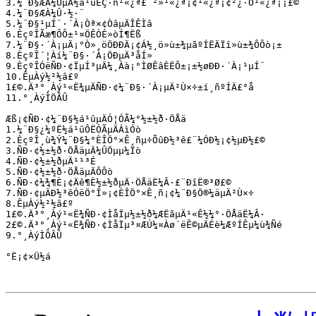
3.¼¨Ð§ÆÀ¼ÛµÄ½á¹ûÊÇ·ñ¹«¿ª£¨²»¹«¿ª¡¢¹«¿ª¡¢²¿·Ö¹«¿ª¡­¡­£©

4.¼¨Ð§ÆÀ¼Û·½·¨

5.¼¨Ð§¹µÍ¨·´À¡Òª×¢ÒâµÄÎÊÌâ

6.ÈçºÎÃæ¶ÔÔ±¹¤ÖÊÒÉ»òÍ¶Ëß

7.¼¨Ð§·´À¡µÄ¡°Ò»¸öÖÐÐÄ¡¢Á½¸ö»ù±¾µãºÍËÄÏî»ù±¾Ô­Ôò¡±

8.ÈçºÎ´¦Àí¼¨Ð§·´À¡ÖÐµÄ³åÍ»

9.ÈçºÎÓëÑÐ·¢ÏµÍ³µÄ¼¸Àà¡°ÌØÊâÈËÔ±¡±½øÐÐ·´À¡¹µÍ¨

10.ÊµÀý½²½â£º

1£©.Ä³°¸Àý¹«Ë¾µÄÑÐ·¢¼¨Ð§·´À¡µÄ²Ù×÷±í¸ñºÍÄ£°å

11.°¸ÀýÌÖÂÛ

Æß¡¢ÑÐ·¢¼¨Ð§½á¹ûµÄÓ¦ÓÃ¼°½±½ð·ÖÅä

1.¼¨Ð§¿¼ºË½á¹ûÔËÓÃµÄÁìÓò

2.ÈçºÎ¸ù¾Ý¼¨Ð§¼°ÈÎÖ°×Ê¸ñµ÷ÕûÐ½³ê£¨¼ÓÐ½¡¢½µÐ½£©

3.ÑÐ·¢½±½ð·ÖÅäµÄ¼ÛÖµµ¼Ïò

4.ÑÐ·¢½±½ðµÄ¹¹³É

5.ÑÐ·¢½±½ð·ÖÅäµÄÔ­Ôò

6.ÑÐ·¢¼¾¶È¡¢Äê¶È½±½ðµÄ·ÖÅäË¼Â·£¨ÐîË®³Ø£©

7.ÑÐ·¢µÄÐ½³êÓëÖ°Î»¡¢ÈÎÖ°×Ê¸ñ¡¢¼¨Ð§Ö®¼äµÄ²Ù×÷

8.ÊµÀý½²½â£º

1£©.Ä³°¸Àý¹«Ë¾ÑÐ·¢ÌåÏµ½±½ð¼ÆËãµÄ¹«Ê½¼°·ÖÅäË¼Â·

2£©.Ä³°¸Àý¹«Ë¾ÑÐ·¢ÌåÏµ³¤ÆÚ¼¤Àø´ëÊ©µÄÉè¼ÆºÍÊµ¼ù¾­Ñé

9.°¸ÀýÌÖÂÛ

°Ë¡¢×Ü½á
