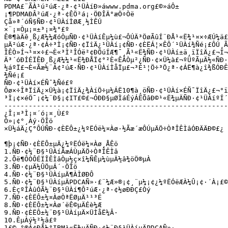
PDMA£¨ÃÀ¹ú²úÆ·¿ª·¢¹ÜÀíÐ­»áwww.pdma.org£©»áÔ± 

¡¶PDMAÐÂ²úÆ·¿ª·¢ÊÖ²á¡·ÖÐÎÄ°æÖ÷Òë

Çå»ª´óÑ§ÑÐ·¢¹ÜÀíÌØÆ¸½ÌÊÚ

×¨¡¤Òµ¡¤±³¡¤¾°£º

Ê®¶àÄê¸ß¿Æ¼¼ÆóÒµÑÐ·¢¹ÜÀíÊµ¼ù£¬ÔÚÄ³ÖøÃûÍ¨ÐÅ¹«Ë¾¹¤×÷ÆÚ¼ä£
µÄ²úÆ·¿ª·¢Á÷³Ì¡¢ÑÐ·¢ÏîÄ¿¹ÜÀí¡¢ÑÐ·¢ÈËÁ¦×ÊÔ´¹ÜÀí¾­Ñé¡£ÔÚ¸Ã
ÎÊÒ»Í¬¹¤×÷£¬È«³Ì²ÎÓë²¢Ð­ÖúÍÆ¶¯¸Ã¹«Ë¾ÑÐ·¢¹ÜÀí±ä¸ïÏîÄ¿£¬Í¬
Ä³´óÐÍÉÏÊÐ¸ß¿Æ¼¼¹«Ë¾ÐÅÏ¢°²È«ÊÂÒµ²¿ÑÐ·¢×Ü¼à£¬ºÜºÃµÄ½«ÑÐ·¢
½áºÏ£¬È«Ãæ½¨Á¢²úÆ·ÑÐ·¢¹ÜÀíÌåÏµ£¬³É¹¦Ö÷³Ö¿ª·¢ÁË¶à¿î¾ßÓÐÊ
¾­Ñé¡£

ÑÐ·¢¹ÜÀí×ÉÑ¯¾­Ñé£º

Ôø×÷ÎªÏîÄ¿×Ü¼à¡¢ÏîÄ¿¾­ÀíÖ÷µ¼ÁË10¶à¸öÑÐ·¢¹ÜÀí×ÉÑ¯ÏîÄ¿£¬°ï
³Ì¡¢×éÖ¯¡¢¼¨Ð§¡¢IT£©£¬ÓÐÐ§µØÌáÉýÁËÕâÐ©¹«Ë¾µÄÑÐ·¢¹ÜÀíºÍ´
-------------------------------------------------------
¿Î¡¤³Ì¡¤´ó¡¤¸Ù£º

Ò»¡¢°¸Àý·ÖÎö

×Ü½áÄ¿Ç°ÔÚÑÐ·¢ÈËÔ±¿¼ºËÓë¼¤Àø·½Ãæ´æÔÚµÄÖ÷ÒªÎÊÌâÓÐÄÄÐ©£¿

¶þ¡¢ÑÐ·¢ÈËÔ±µÄ¿¼ºËÓë¼¤Àø¸ÅÊö

1.ÑÐ·¢¼¨Ð§¹ÜÀíÃæÁÙµÄÖ÷ÒªÎÊÌâ

2.Õë¶ÔÒÔÉÏÎÊÌâÒµ½ç×î¼ÑÊµ¼ùµÄ½â¾öÖ®µÀ

3.ÑÐ·¢µÄ¼ÛÖµÁ´·ÖÎö

4.ÑÐ·¢¼¨Ð§¹ÜÀíµÄ¶ÀÌØÐÔ

5.ÑÐ·¢¼¨Ð§¹ÜÀíµÄPDCAÑ­»·£¨¼Æ»®¡¢¸¨µ¼¡¢¿¼ºËÓëÆÀ¼Û¡¢·´À¡£©

6.ÈçºÎÀûÓÃ¼¨Ð§¹ÜÀí¶Ô²úÆ·¿ª·¢½øÐÐÇ£Òý

7.ÑÐ·¢ÈËÔ±¼¤ÀøÒªËØµÄ¹¹³É

8.ÑÐ·¢ÈËÔ±¼¤Àø´ëÊ©µÄÉè¼Æ

9.ÑÐ·¢ÈËÔ±¼¨Ð§¹ÜÀíµÄ×ÜÌåË¼Â·

10.ÊµÀý½²½â£º

1£©.°®Á¢ÐÅ¼°IBM¹«Ë¾µÄÑÐ·¢¼¨Ð§¹ÜÀíµÄPDCAÑ­»·
